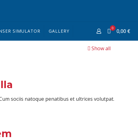
0
0,00 €
NSER SIMULATOR
GALLERY
Show all
lla
. Cum sociis natoque penatibus et ultrices volutpat.
sem