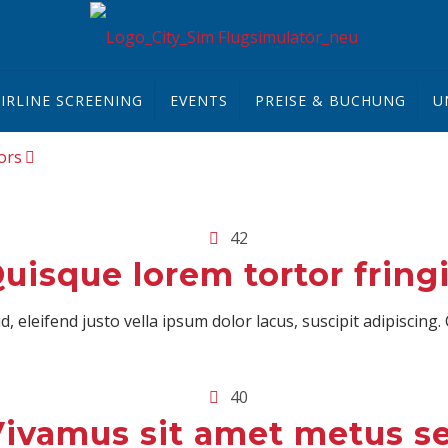
IRLINE SCREENING
EVENTS
PREISE & BUCHUNG
U
ors
42
uisque lorem tortor fringi
d, eleifend justo vella ipsum dolor lacus, suscipit adipiscing
40
Vivamus sit amet metus 