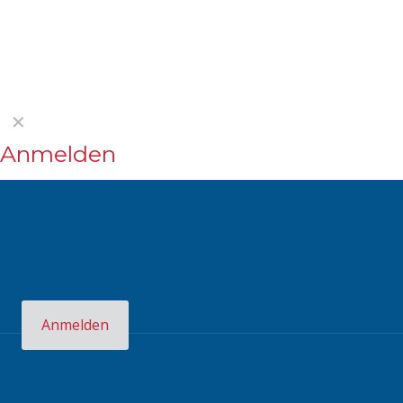
✕
Anmelden
Benutzername oder E-Mail-Adresse
*
Angemeldet bleiben
Anmelden
Passwort vergessen?