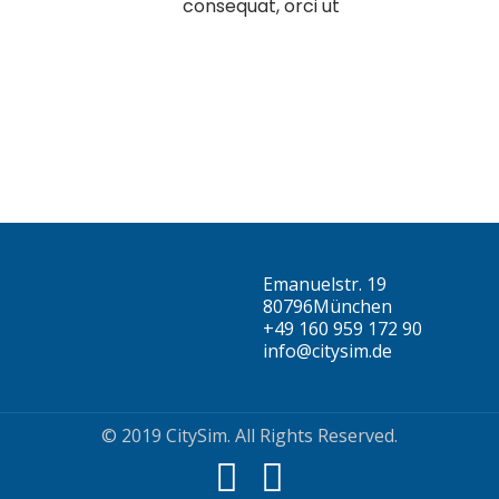
consequat, orci ut
Emanuelstr. 19
Passwort
*
80796München
+49 160 959 172 90
info@citysim.de
© 2019 CitySim. All Rights Reserved.